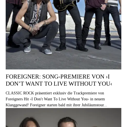
FOREIGNER: SONG-PREMIERE VON ›I
DON’T WANT TO LIVE WITHOUT YOU‹
CLASSIC ROCK präsentiert exklusiv die Trackpremiere von
Foreigners Hit ›I Don't Want To Live Without You‹ in neuem
Klanggewand! Foreigner starten bald mit ihrer Jubiläumstour...