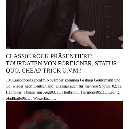
CLASSIC ROCK PRÄSENTIERT:
TOURDATEN VON FOREIGNER, STATUS
QUO, CHEAP TRICK U.V.M.!
10CCassconcerts.comIm November kommen Graham Gouldmann und
Co. wieder nach Deutschland. Diesmal auch für mehrere Shows. 02.11.
Hannover, Theater am Aegi03.11. Heilbronn, Harmonie05.11. Erding,
Stadthalle06.11. Winterbach,...